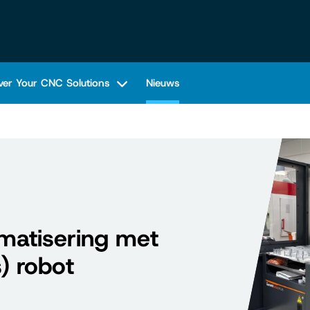
ver Your CNC Solutions
Nieuws
omatisering met
) robot