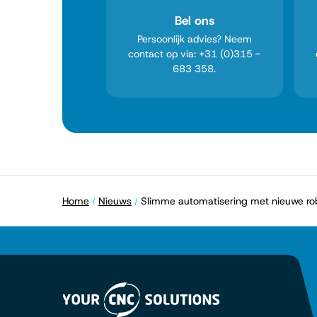
Bel ons
Persoonlijk advies? Neem
contact op via: +31 (0)315 -
683 358.
Home
Nieuws
Slimme automatisering met nieuwe ro