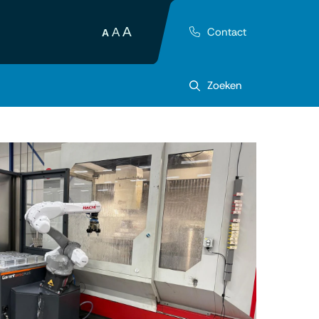
A
Contact
A
A
Zoeken